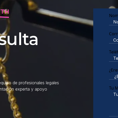
RTH
Nom
sulta
Corr
Telé
¿Ere
quipo de profesionales legales
Tu 
entación experta y apoyo