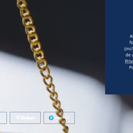
A
f
(inc
de 
Pri
P