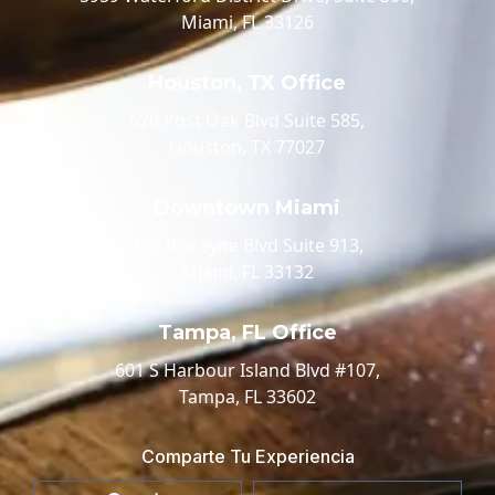
Miami, FL 33126
Houston, TX Office
520 Post Oak Blvd Suite 585,
Houston, TX 77027
Downtown Miami
100 Biscayne Blvd Suite 913,
Miami, FL 33132
Tampa, FL Office
601 S Harbour Island Blvd #107,
Tampa, FL 33602
Comparte Tu Experiencia