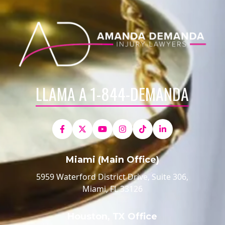
LLAMA A 1-844-DEMANDA
Miami (Main Office)
5959 Waterford District Drive, Suite 306,
Miami, FL 33126
Houston, TX Office