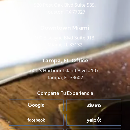
520 Post Oak Blvd Suite 585,
Houston, TX 77027
Downtown Miami
100 Biscayne Blvd Suite 913,
Miami, FL 33132
Tampa, FL Office
601 S Harbour Island Blvd #107,
Tampa, FL 33602
Comparte Tu Experiencia