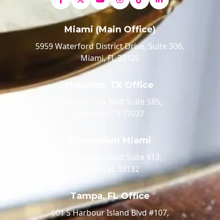
Miami (Main Office)
5959 Waterford District Drive, Suite 306,
Miami, FL 33126
Houston, TX Office
520 Post Oak Blvd Suite 585,
Houston, TX 77027
Downtown Miami
100 Biscayne Blvd Suite 913,
Miami, FL 33132
Tampa, FL Office
601 S Harbour Island Blvd #107,