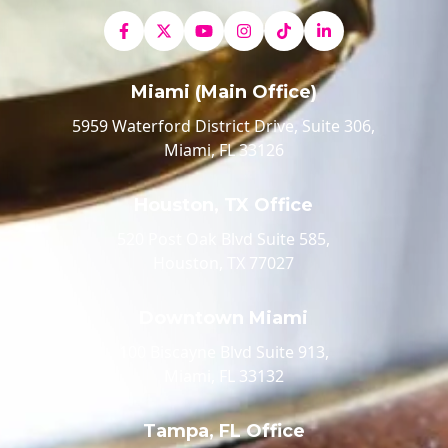
Miami (Main Office)
5959 Waterford District Drive, Suite 306,
Miami, FL 33126
Houston, TX Office
520 Post Oak Blvd Suite 585,
Houston, TX 77027
Downtown Miami
100 Biscayne Blvd Suite 913,
Miami, FL 33132
Tampa, FL Office