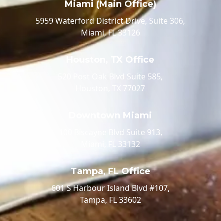
Miami (Main Office)
5959 Waterford District Drive, Suite 306,
Miami, FL 33126
Houston, TX Office
520 Post Oak Blvd Suite 585,
Houston, TX 77027
Downtown Miami
100 Biscayne Blvd Suite 913,
Miami, FL 33132
Tampa, FL Office
601 S Harbour Island Blvd #107,
Tampa, FL 33602