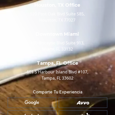
Houston, TX Office
520 Post Oak Blvd Suite 585,
Houston, TX 77027
Downtown Miami
100 Biscayne Blvd Suite 913,
Miami, FL 33132
Tampa, FL Office
601 S Harbour Island Blvd #107,
Tampa, FL 33602
Comparte Tu Experiencia