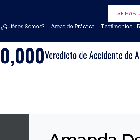
SE HABL
¿Quiénes Somos?
Áreas de Práctica
Testimonios
R
00,000
Veredicto de Accidente de A
Amanda D