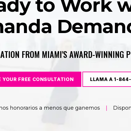
ady to Work w
anda Deman
UATION FROM MIAMI'S AWARD-WINNING 
 YOUR FREE CONSULTATION
LLAMA A 1-84
mos honorarios a menos que ganemos
|
Dispon