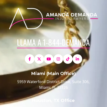
LLAMA A 1-844-DEMANDA
Miami (Main Office)
5959 Waterford District Drive, Suite 306,
Miami, FL 33126
Houston, TX Office