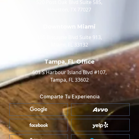
520 Post Oak Blvd Suite 585,
Houston, TX 77027
Downtown Miami
100 Biscayne Blvd Suite 913,
Miami, FL 33132
Tampa, FL Office
601 S Harbour Island Blvd #107,
Tampa, FL 33602
Comparte Tu Experiencia