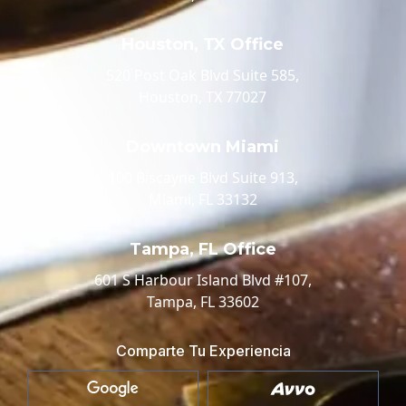
Houston, TX Office
520 Post Oak Blvd Suite 585,
Houston, TX 77027
Downtown Miami
100 Biscayne Blvd Suite 913,
Miami, FL 33132
Tampa, FL Office
601 S Harbour Island Blvd #107,
Tampa, FL 33602
Comparte Tu Experiencia