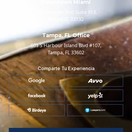
Downtown Miami
100 Biscayne Blvd Suite 913,
Miami, FL 33132
Tampa, FL Office
601 S Harbour Island Blvd #107,
Tampa, FL 33602
Comparte Tu Experiencia