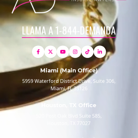
LLAMA A 1-844-DEMANDA
Miami (Main Office)
5959 Waterford District Drive, Suite 306,
Miami, FL 33126
Houston, TX Office
520 Post Oak Blvd Suite 585,
Houston, TX 77027