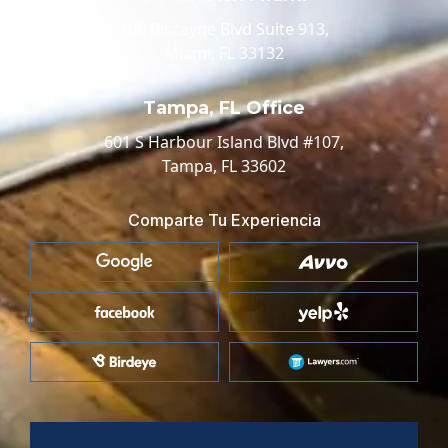
100 Biscayne Blvd Suite 913,
Miami, FL 33132
Tampa, FL Office
601 S Harbour Island Blvd #107,
Tampa, FL 33602
Comparte Tu Experiencia