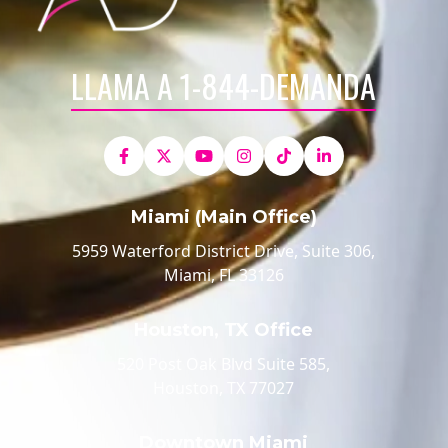
LLAMA A 1-844-DEMANDA
Miami (Main Office)
5959 Waterford District Drive, Suite 306,
Miami, FL 33126
Houston, TX Office
520 Post Oak Blvd Suite 585,
Houston, TX 77027
Downtown Miami