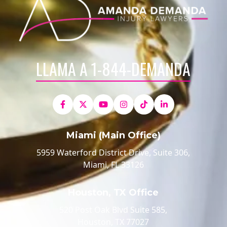
LLAMA A 1-844-DEMANDA
Miami (Main Office)
5959 Waterford District Drive, Suite 306,
Miami, FL 33126
Houston, TX Office
520 Post Oak Blvd Suite 585,
Houston, TX 77027