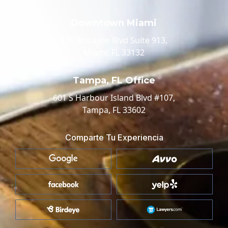
Downtown Miami
100 Biscayne Blvd Suite 913,
Miami, FL 33132
Tampa, FL Office
601 S Harbour Island Blvd #107,
Tampa, FL 33602
Comparte Tu Experiencia