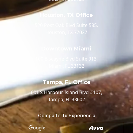
Houston, TX Office
520 Post Oak Blvd Suite 585,
Houston, TX 77027
Downtown Miami
100 Biscayne Blvd Suite 913,
Miami, FL 33132
Tampa, FL Office
601 S Harbour Island Blvd #107,
Tampa, FL 33602
Comparte Tu Experiencia