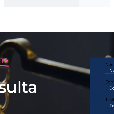
RTH
Nom
sulta
Corr
Telé