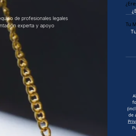
¿Ere
quipo de profesionales legales
Tu 
entación experta y apoyo
A
f
(inc
de 
Pri
P