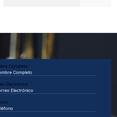
bre Completo
eo Electrónico
fono