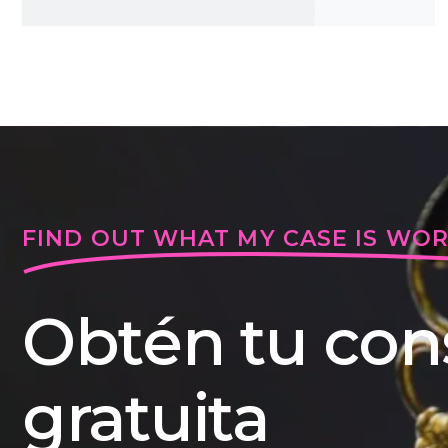
FIND OUT WHAT MY CASE IS WO
Obtén tu con
gratuita