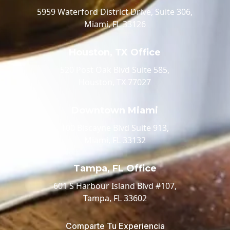
5959 Waterford District Drive, Suite 306,
Miami, FL 33126
Houston, TX Office
520 Post Oak Blvd Suite 585,
Houston, TX 77027
Downtown Miami
100 Biscayne Blvd Suite 913,
Miami, FL 33132
Tampa, FL Office
601 S Harbour Island Blvd #107,
Tampa, FL 33602
Comparte Tu Experiencia