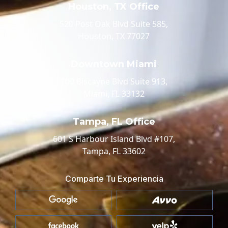
Houston, TX Office
520 Post Oak Blvd Suite 585,
Houston, TX 77027
Downtown Miami
100 Biscayne Blvd Suite 913,
Miami, FL 33132
Tampa, FL Office
601 S Harbour Island Blvd #107,
Tampa, FL 33602
Comparte Tu Experiencia