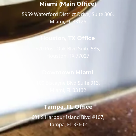
Miami (Main Office)
5959 Waterford District Drive, Suite 306,
Miami, FL 33126
Houston, TX Office
520 Post Oak Blvd Suite 585,
Houston, TX 77027
Downtown Miami
100 Biscayne Blvd Suite 913,
Miami, FL 33132
Tampa, FL Office
601 S Harbour Island Blvd #107,
Tampa, FL 33602