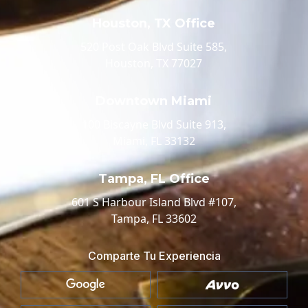
Houston, TX Office
520 Post Oak Blvd Suite 585,
Houston, TX 77027
Downtown Miami
100 Biscayne Blvd Suite 913,
Miami, FL 33132
Tampa, FL Office
601 S Harbour Island Blvd #107,
Tampa, FL 33602
Comparte Tu Experiencia