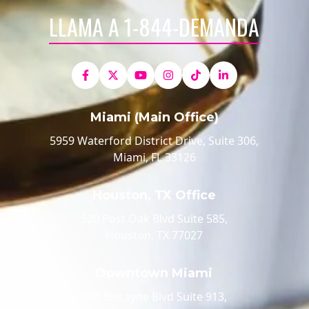
LLAMA A 1-844-DEMANDA
Miami (Main Office)
5959 Waterford District Drive, Suite 306,
Miami, FL 33126
Houston, TX Office
520 Post Oak Blvd Suite 585,
Houston, TX 77027
Downtown Miami
100 Biscayne Blvd Suite 913,