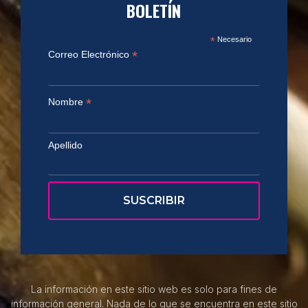
BOLETÍN
*
Necesario
*
Correo Electrónico
*
Nombre
Apellido
La información en este sitio web es solo para fines de
información general. Nada de lo que se encuentra en este sitio