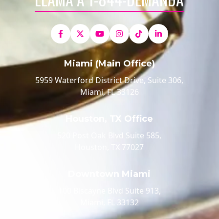
Miami (Main Office)
5959 Waterford District Drive, Suite 306,
Miami, FL 33126
Houston, TX Office
520 Post Oak Blvd Suite 585,
Houston, TX 77027
Downtown Miami
100 Biscayne Blvd Suite 913,
Miami, FL 33132