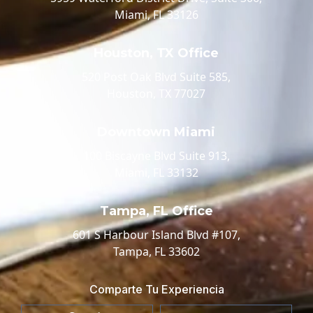
Miami, FL 33126
Houston, TX Office
520 Post Oak Blvd Suite 585,
Houston, TX 77027
Downtown Miami
100 Biscayne Blvd Suite 913,
Miami, FL 33132
Tampa, FL Office
601 S Harbour Island Blvd #107,
Tampa, FL 33602
Comparte Tu Experiencia