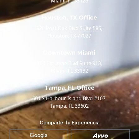
Miami, FL 33126
Houston, TX Office
520 Post Oak Blvd Suite 585,
Houston, TX 77027
Downtown Miami
100 Biscayne Blvd Suite 913,
Miami, FL 33132
Tampa, FL Office
601 S Harbour Island Blvd #107,
Tampa, FL 33602
Comparte Tu Experiencia