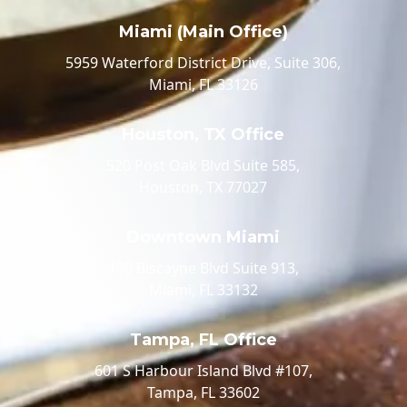
Miami (Main Office)
5959 Waterford District Drive, Suite 306,
Miami, FL 33126
Houston, TX Office
520 Post Oak Blvd Suite 585,
Houston, TX 77027
Downtown Miami
100 Biscayne Blvd Suite 913,
Miami, FL 33132
Tampa, FL Office
601 S Harbour Island Blvd #107,
Tampa, FL 33602