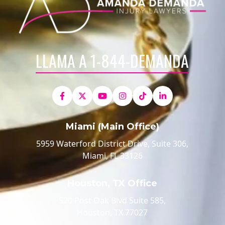
LLAMA A 1-844-DEMANDA
Miami (Main Office)
5959 Waterford District Drive, Suite 306,
Miami, FL 33126
Houston, TX Office
520 Post Oak Blvd Suite 585,
Houston, TX 77027