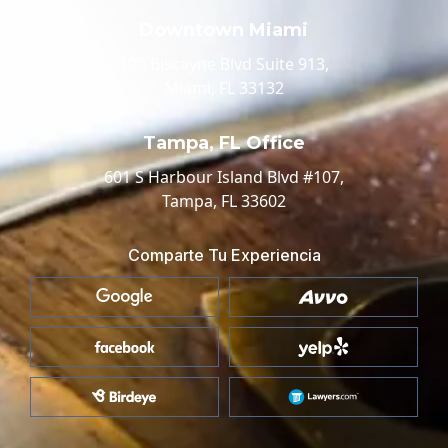
Downtown Miami
100 Biscayne Blvd Suite 913,
Miami, FL 33132
Tampa, FL Office
601 S Harbour Island Blvd #107,
Tampa, FL 33602
Comparte Tu Experiencia