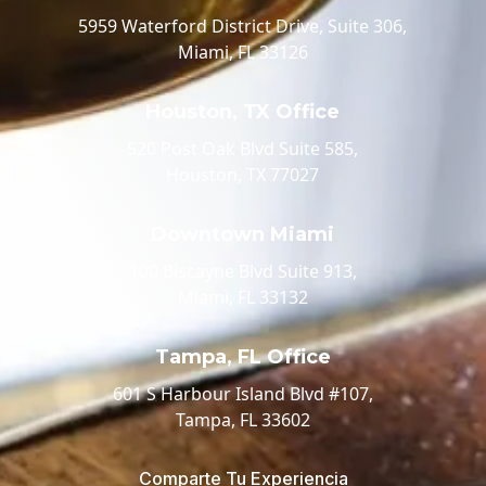
5959 Waterford District Drive, Suite 306,
Miami, FL 33126
Houston, TX Office
520 Post Oak Blvd Suite 585,
Houston, TX 77027
Downtown Miami
100 Biscayne Blvd Suite 913,
Miami, FL 33132
Tampa, FL Office
601 S Harbour Island Blvd #107,
Tampa, FL 33602
Comparte Tu Experiencia