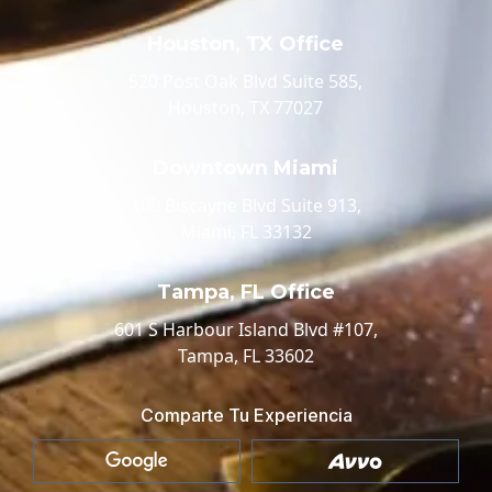
Houston, TX Office
520 Post Oak Blvd Suite 585,
Houston, TX 77027
Downtown Miami
100 Biscayne Blvd Suite 913,
Miami, FL 33132
Tampa, FL Office
601 S Harbour Island Blvd #107,
Tampa, FL 33602
Comparte Tu Experiencia