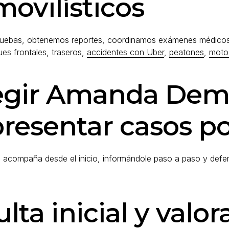
ovilísticos
ruebas, obtenemos reportes, coordinamos exámenes médico
s frontales, traseros,
accidentes con Uber
,
peatones
,
motoc
legir Amanda Dem
resentar casos p
acompaña desde el inicio, informándole paso a paso y defen
ta inicial y valor