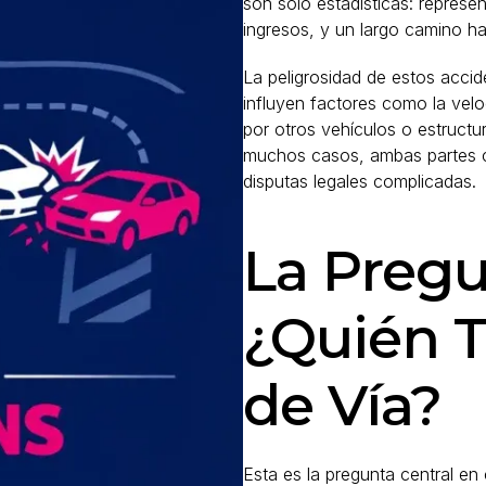
son solo estadísticas: represe
ingresos, y un largo camino ha
La peligrosidad de estos accid
influyen factores como la veloc
por otros vehículos o estructu
muchos casos, ambas partes cr
disputas legales complicadas.
La Pregu
¿Quién T
de Vía?
Esta es la pregunta central en 