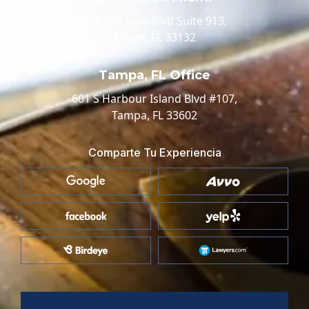
100 Biscayne Blvd Suite 913,
Miami, FL 33132
Tampa, FL Office
601 S Harbour Island Blvd #107,
Tampa, FL 33602
Comparte Tu Experiencia