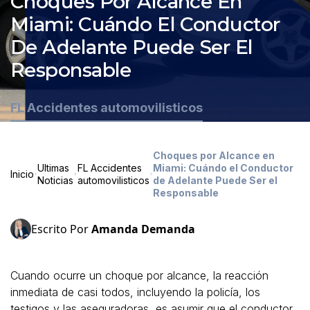
Choques Por Alcance En
Miami: Cuándo El Conductor
De Adelante Puede Ser El
Responsable
FL Accidentes automovilisticos
Choques por Alcance en
Ultimas
FL Accidentes
Miami: Cuándo el Conductor
Inicio
Noticias
automovilisticos
de Adelante Puede Ser el
Responsable
Escrito Por
Amanda Demanda
Cuando ocurre un choque por alcance, la reacción
inmediata de casi todos, incluyendo la policía, los
testigos y las aseguradoras, es asumir que el conductor