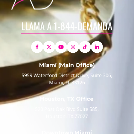
LLAMA A 1-844-DEMANDA
Miami (Main Office)
5959 Waterford District Drive, Suite 306,
Miami, FL 33126
Houston, TX Office
520 Post Oak Blvd Suite 585,
Houston, TX 77027
Downtown Miami