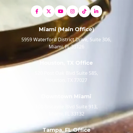
Miami (Main Office)
5959 Waterford District Drive, Suite 306,
Miami, FL 33126
Houston, TX Office
520 Post Oak Blvd Suite 585,
Houston, TX 77027
Downtown Miami
100 Biscayne Blvd Suite 913,
Miami, FL 33132
Tampa, FL Office