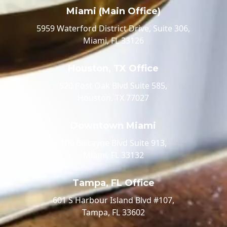
Miami (Main Office)
5959 Waterford District Drive, Suite 306,
Miami, FL 33126
Houston, TX Office
520 Post Oak Blvd Suite 585,
Houston, TX 77027
Downtown Miami
100 Biscayne Blvd Suite 913,
Miami, FL 33132
Tampa, FL Office
601 S Harbour Island Blvd #107,
Tampa, FL 33602