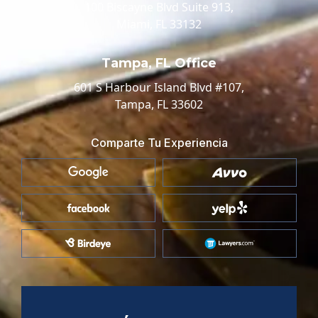
100 Biscayne Blvd Suite 913,
Miami, FL 33132
Tampa, FL Office
601 S Harbour Island Blvd #107,
Tampa, FL 33602
Comparte Tu Experiencia