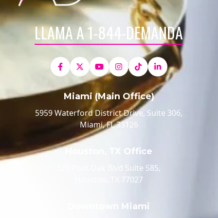
LLAMA A 1-844-DEMANDA
Miami (Main Office)
5959 Waterford District Drive, Suite 306,
Miami, FL 33126
Houston, TX Office
520 Post Oak Blvd Suite 585,
Houston, TX 77027
Downtown Miami