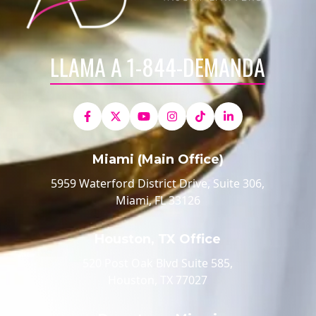
LLAMA A 1-844-DEMANDA
Miami (Main Office)
5959 Waterford District Drive, Suite 306,
Miami, FL 33126
Houston, TX Office
520 Post Oak Blvd Suite 585,
Houston, TX 77027