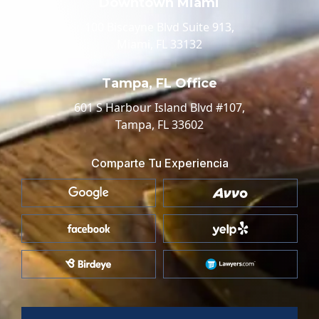
Downtown Miami
100 Biscayne Blvd Suite 913,
Miami, FL 33132
Tampa, FL Office
601 S Harbour Island Blvd #107,
Tampa, FL 33602
Comparte Tu Experiencia