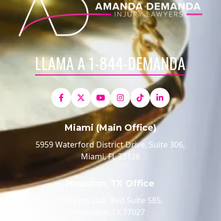
LLAMA A 1-844-DEMANDA
Miami (Main Office)
5959 Waterford District Drive, Suite 306,
Miami, FL 33126
Houston, TX Office
520 Post Oak Blvd Suite 585,
Houston, TX 77027