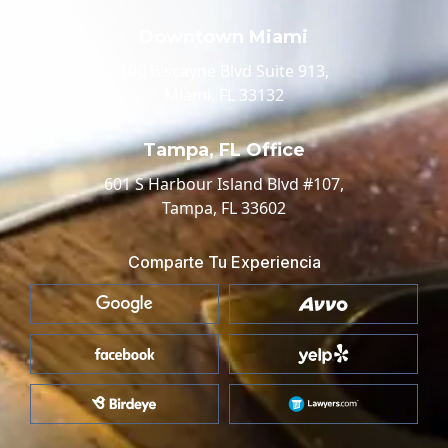
Downtown Miami
100 Biscayne Blvd Suite 913,
Miami, FL 33132
Tampa, FL Office
601 S Harbour Island Blvd #107,
Tampa, FL 33602
Comparte Tu Experiencia