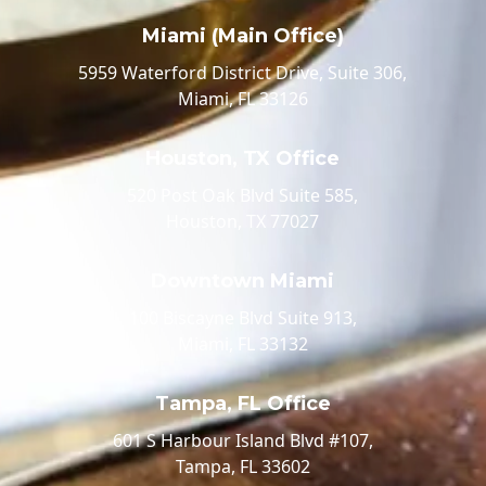
Miami (Main Office)
5959 Waterford District Drive, Suite 306,
Miami, FL 33126
Houston, TX Office
520 Post Oak Blvd Suite 585,
Houston, TX 77027
Downtown Miami
100 Biscayne Blvd Suite 913,
Miami, FL 33132
Tampa, FL Office
601 S Harbour Island Blvd #107,
Tampa, FL 33602