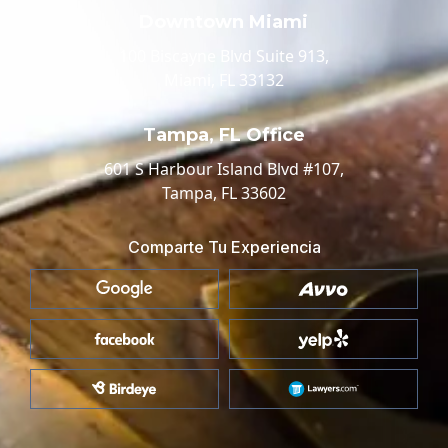
Downtown Miami
100 Biscayne Blvd Suite 913,
Miami, FL 33132
Tampa, FL Office
601 S Harbour Island Blvd #107,
Tampa, FL 33602
Comparte Tu Experiencia