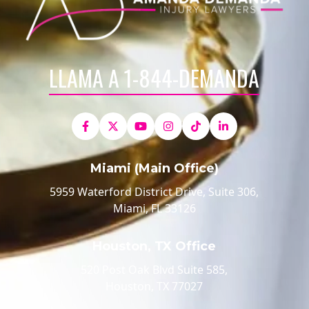
LLAMA A 1-844-DEMANDA
Miami (Main Office)
5959 Waterford District Drive, Suite 306,
Miami, FL 33126
Houston, TX Office
520 Post Oak Blvd Suite 585,
Houston, TX 77027