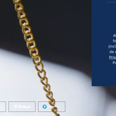
A
f
(inc
de 
Pri
P