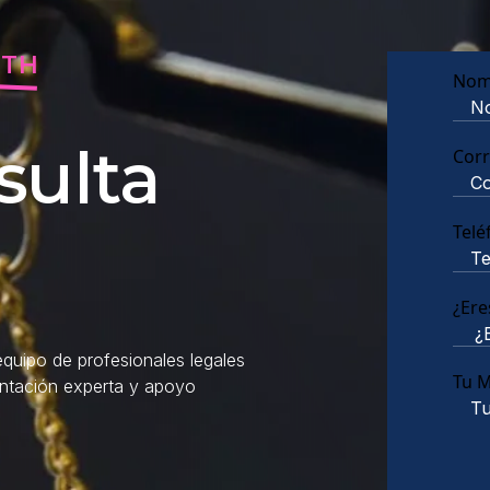
RTH
Nom
sulta
Corr
Telé
¿Ere
quipo de profesionales legales
Tu 
entación experta y apoyo