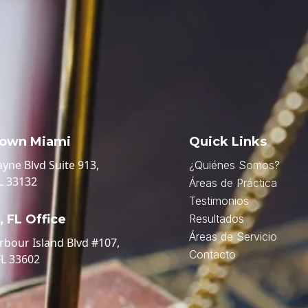
own Miami
Quick Links
ayne Blvd Suite 913,
¿Quiénes Somos?
L 33132
Áreas de Práctica
Testimonios
 FL Office
Resultados
Áreas de Servicio
rbour Island Blvd #107,
Contacto
FL 33602