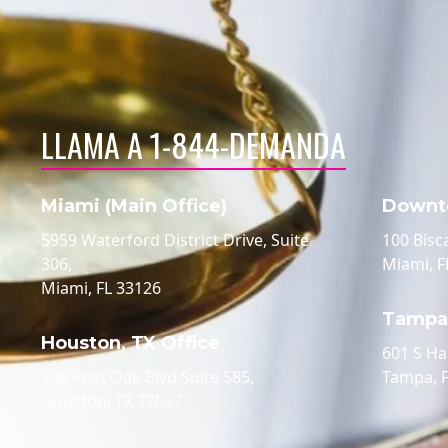
LLAMA A 1-844-DEMANDA
Miami (Main Office)
Downt
5959 Waterford District Drive, Suite
100 Bisc
306,
Miami, F
Miami, FL 33126
Tampa,
Houston, TX Office
601 S Ha
520 Post Oak Blvd Suite 585,
Tampa, 
Houston, TX 77027