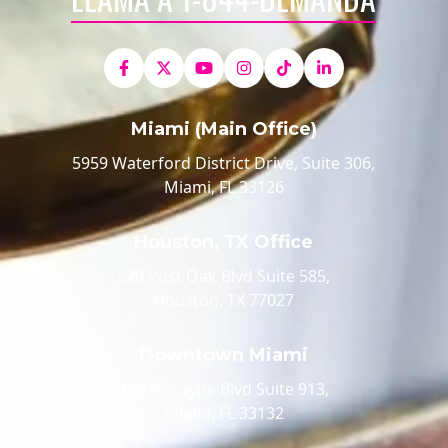
Miami (Main Office)
5959 Waterford District Drive, Suite 306,
Miami, FL 33126
Houston, TX Office
520 Post Oak Blvd Suite 585,
Houston, TX 77027
Downtown Miami
100 Biscayne Blvd Suite 913,
Miami, FL 33132