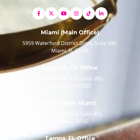
Miami (Main Office)
5959 Waterford District Drive, Suite 306,
Miami, FL 33126
Houston, TX Office
520 Post Oak Blvd Suite 585,
Houston, TX 77027
Downtown Miami
100 Biscayne Blvd Suite 913,
Miami, FL 33132
Tampa, FL Office