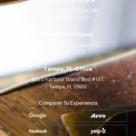
Houston, TX Office
520 Post Oak Blvd Suite 585,
Houston, TX 77027
Downtown Miami
100 Biscayne Blvd Suite 913,
Miami, FL 33132
Tampa, FL Office
601 S Harbour Island Blvd #107,
Tampa, FL 33602
Comparte Tu Experiencia