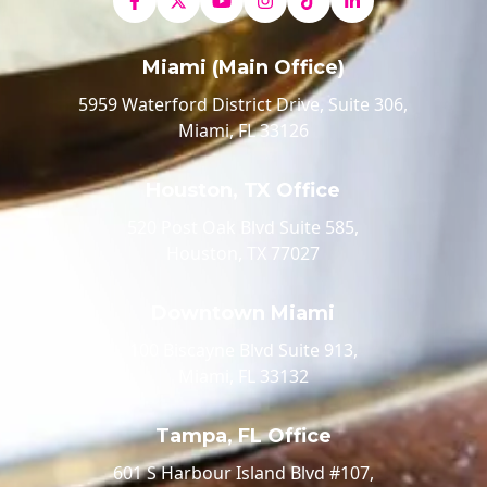
Miami (Main Office)
5959 Waterford District Drive, Suite 306,
Miami, FL 33126
Houston, TX Office
520 Post Oak Blvd Suite 585,
Houston, TX 77027
Downtown Miami
100 Biscayne Blvd Suite 913,
Miami, FL 33132
Tampa, FL Office
601 S Harbour Island Blvd #107,