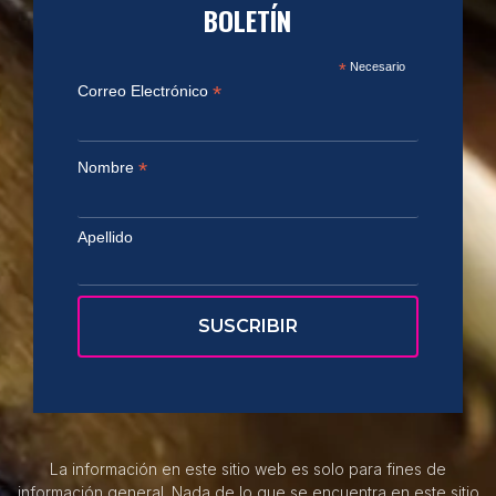
BOLETÍN
*
Necesario
*
Correo Electrónico
*
Nombre
Apellido
La información en este sitio web es solo para fines de
información general. Nada de lo que se encuentra en este sitio