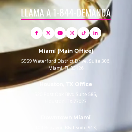
LLAMA A 1-844-DEMANDA
Miami (Main Office)
5959 Waterford District Drive, Suite 306,
Miami, FL 33126
Houston, TX Office
520 Post Oak Blvd Suite 585,
Houston, TX 77027
Downtown Miami
100 Biscayne Blvd Suite 913,