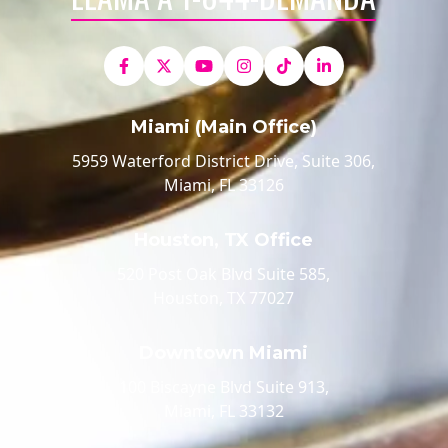
Miami (Main Office)
5959 Waterford District Drive, Suite 306,
Miami, FL 33126
Houston, TX Office
520 Post Oak Blvd Suite 585,
Houston, TX 77027
Downtown Miami
100 Biscayne Blvd Suite 913,
Miami, FL 33132