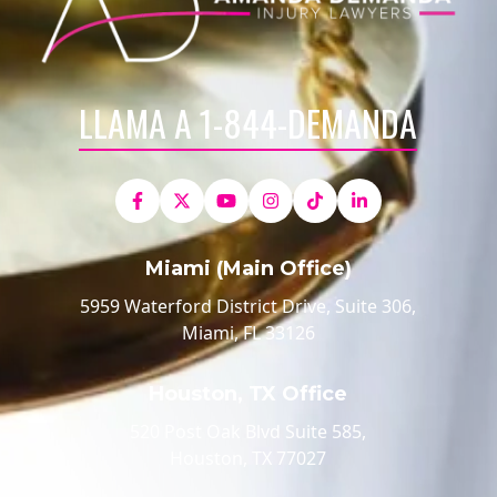
LLAMA A 1-844-DEMANDA
Miami (Main Office)
5959 Waterford District Drive, Suite 306,
Miami, FL 33126
Houston, TX Office
520 Post Oak Blvd Suite 585,
Houston, TX 77027