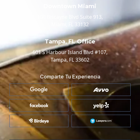
Downtown Miami
100 Biscayne Blvd Suite 913,
Miami, FL 33132
Tampa, FL Office
601 S Harbour Island Blvd #107,
Tampa, FL 33602
Comparte Tu Experiencia