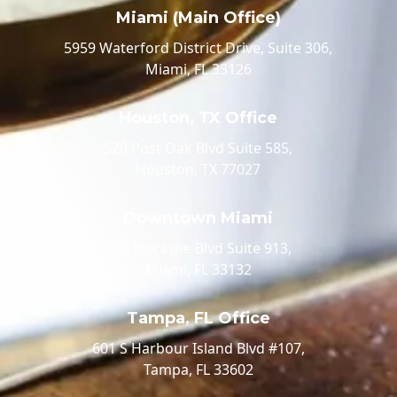
Miami (Main Office)
5959 Waterford District Drive, Suite 306,
Miami, FL 33126
Houston, TX Office
520 Post Oak Blvd Suite 585,
Houston, TX 77027
Downtown Miami
100 Biscayne Blvd Suite 913,
Miami, FL 33132
Tampa, FL Office
601 S Harbour Island Blvd #107,
Tampa, FL 33602