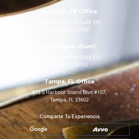
Houston, TX Office
520 Post Oak Blvd Suite 585,
Houston, TX 77027
Downtown Miami
100 Biscayne Blvd Suite 913,
Miami, FL 33132
Tampa, FL Office
601 S Harbour Island Blvd #107,
Tampa, FL 33602
Comparte Tu Experiencia