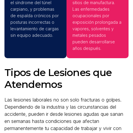
el síndrome del túnel
sitios de manufactura.
carpiano, y problemas
Las enfermedades
de espalda crónicos por
ocupacionales por
posturas incorrectas o
exposición prolongada a
levantamiento de cargas
vapores, solventes y
sin equipo adecuado.
metales pesados
pueden desarrollarse
años después.
Tipos de Lesiones que
Atendemos
Las lesiones laborales no son solo fracturas o golpes.
Dependiendo de la industria y las circunstancias del
accidente, pueden ir desde lesiones agudas que sanan
en semanas hasta condiciones que afectan
permanentemente tu capacidad de trabajar y vivir con